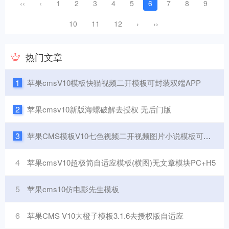
‹‹
‹
1
2
3
4
5
6
7
8
9
10
11
12
›
››
热门文章
1
苹果cmsV10模板快猫视频二开模板可封装双端APP
2
苹果cmsv10新版海螺破解去授权 无后门版
3
苹果CMS模板V10七色视频二开视频图片小说模板可封装APP
4
苹果cmsV10超极简自适应模板(横图)无文章模块PC+H5
5
苹果cms10仿电影先生模板
6
苹果CMS V10大橙子模板3.1.6去授权版自适应