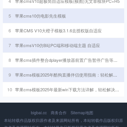
4
苹果cmsV10超极简自适应模板(横图)无文章模块PC+H5
5
苹果cms10仿电影先生模板
6
苹果CMS V10大橙子模板3.1.6去授权版自适应
7
苹果cmsV10仿B站PC端和移动端主题 自适应
8
苹果cms插件整合dplayer播放器前置广告暂停广告等功能
9
苹果cms模板2025年酷狗直播伴侣使用指南：轻松解决音视频直播常见问题苹果cms
10
苹果cms模板2025年最新win下载方法详解，轻松解决下载问题苹果cms
bigbai.cc
商务合作
Sitemap地图
本站转载作品版权归原作者及来源网站所有，本站转载作品版权归原